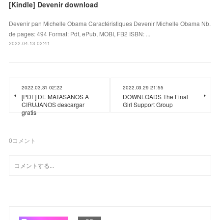
[Kindle] Devenir download
Devenir pan Michelle Obama Caractéristiques Devenir Michelle Obama Nb.
de pages: 494 Format: Pdf, ePub, MOBI, FB2 ISBN: ...
2022.04.13 02:41
2022.03.31 02:22
2022.03.29 21:55
[PDF] DE MATASANOS A
DOWNLOADS The Final
CIRUJANOS descargar
Girl Support Group
gratis
0
コメント